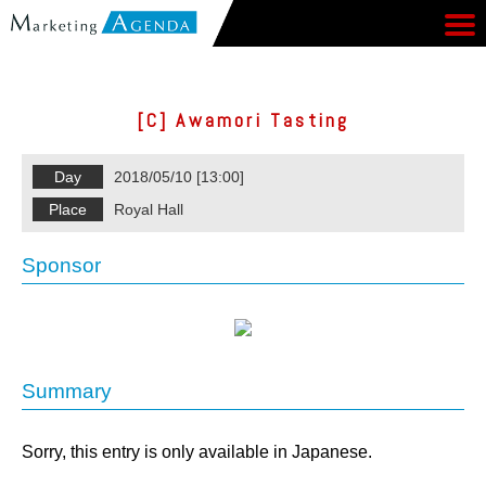
[C] Awamori Tasting
Day
2018/05/10 [13:00]
Place
Royal Hall
Sponsor
Summary
Sorry, this entry is only available in
Japanese
.